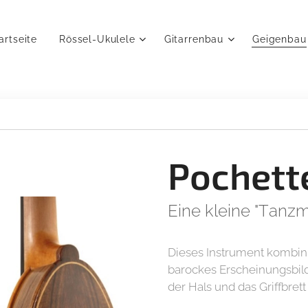
artseite
Rössel-Ukulele
Gitarrenbau
Geigenbau
Pochett
Eine kleine "Tanzm
Dieses Instrument kombini
barockes Erscheinungsbild 
der Hals und das Griffbret